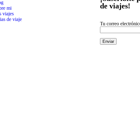
og
de viajes!
bre mi
 viajes
as de viaje
Tu correo electrónic