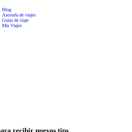
Blog
Asesoría de viajes
Guias de viaje
Mis Viajes
burger
le
u
para recibir nuevos tips