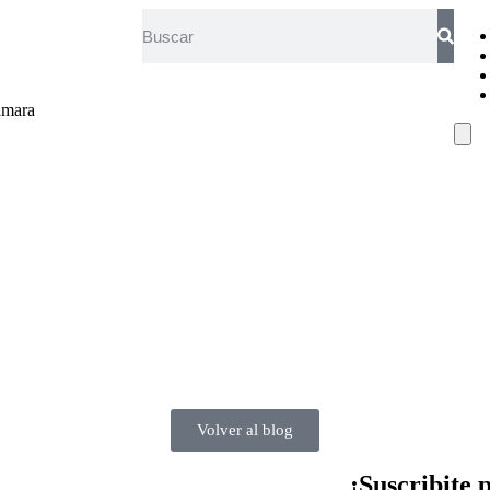
ámara
Ham
Togg
Men
Volver al blog
¡Suscribite 