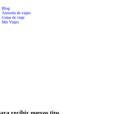
Blog
Asesoría de viajes
Guias de viaje
Mis Viajes
burger
le
u
para recibir nuevos tips