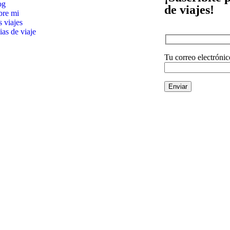
og
de viajes!
bre mi
 viajes
as de viaje
Tu correo electrónic