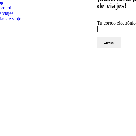
og
de viajes!
bre mi
 viajes
as de viaje
Tu correo electrónic