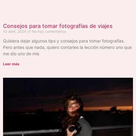
Consejos para tomar fotografías de viajes
10 abril, 2024
No hay comentarios
Quisiera dejar algunos tips y consejos para tomar fotografías.
Pero antes que nada, quiero contarles la lección número uno que
me dio uno de mis
Leer más