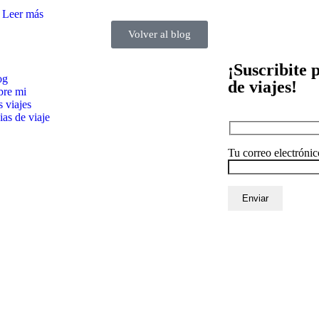
Leer más
Volver al blog
¡Suscribite 
og
de viajes!
bre mi
 viajes
as de viaje
Tu correo electrónic