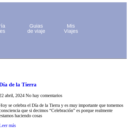
ría
Guias
Mis
jes
de viaje
Viajes
Día de la Tierra
22 abril, 2024
No hay comentarios
Hoy se celebra el Día de la Tierra y es muy importante que tomemos
consciencia que si decimos “Celebración” es porque realmente
estamos haciendo cosas
Leer más