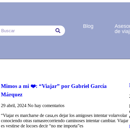
Blog
Aseso
de via
Mimos a mi ❤️: “Viajar” por Gabriel García
Márquez
29 abril, 2024
No hay comentarios
“Viajar es marcharse de casa,es dejar los amigoses intentar volarvolar
conociendo otras ramasrecorriendo caminoses intentar cambiar. Viajar
es vestirse de locoes decir “no me importa”es