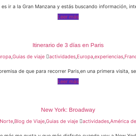
n es ir a la Gran Manzana y estás buscando información, inte
Leer más
Itinerario de 3 días en Paris
uropa
,
Guias de viaje
actividades
,
Europa
,
experiencias
,
Fran
emisa de que para recorrer Paris,en una primera visita, se 
Leer más
New York: Broadway
 Norte
,
Blog de Viaje
,
Guias de viaje
actividades
,
América de
e más me gusta y que más disfruto cuando voy a New York,