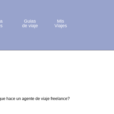
ía
Guias
Mis
es
de viaje
Viajes
que hace un agente de viaje freelance?