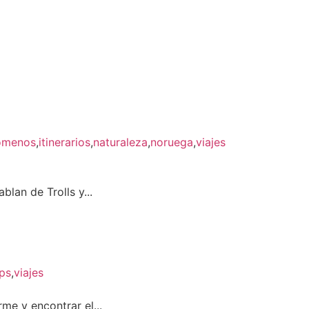
omenos
,
itinerarios
,
naturaleza
,
noruega
,
viajes
lan de Trolls y...
ips
,
viajes
me y encontrar el...