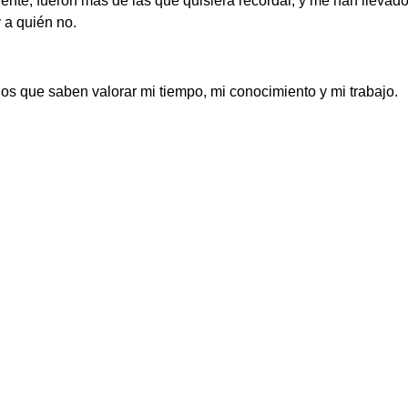
gente, fueron más de las que quisiera recordar, y me han llevad
 a quién no.
llos que saben valorar mi tiempo, mi conocimiento y mi trabajo.