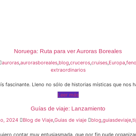
Noruega: Ruta para ver Auroras Boreales
auroras
,
aurorasboreales
,
blog
,
cruceros
,
cruises
,
Europa
,
fen
extraordinarios
s fascinante. Lleno no sólo de historias místicas que nos hab
Leer más
Guías de viaje: Lanzamiento
nio, 2024
Blog de Viaje
,
Guias de viaje
blog
,
guiasdeviaje
,
t
uiero contar muy entusiasmada, que por fin pude organizar