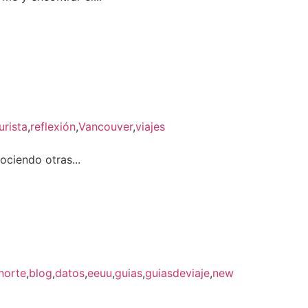
rista
,
reflexión
,
Vancouver
,
viajes
ociendo otras...
norte
,
blog
,
datos
,
eeuu
,
guias
,
guiasdeviaje
,
new