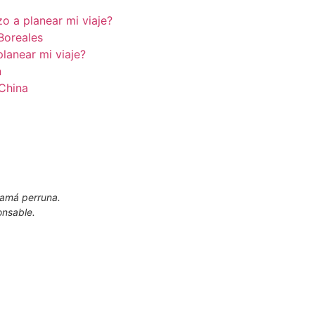
 a planear mi viaje?
 Boreales
lanear mi viaje?
n
 China
Mamá perruna.
onsable.