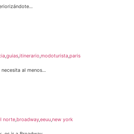
riorizándote...
cia
,
guias
,
itinerario
,
modoturista
,
paris
necesita al menos...
l norte
,
broadway
,
eeuu
,
new york
 es ir a Broadway...