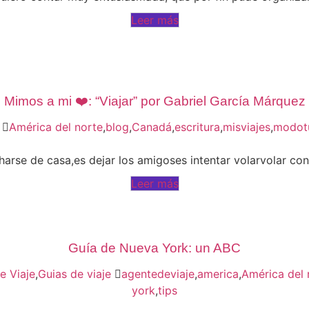
Leer más
Mimos a mi ❤️: “Viajar” por Gabriel García Márquez
América del norte
,
blog
,
Canadá
,
escritura
,
misviajes
,
modotu
harse de casa,es dejar los amigoses intentar volarvolar con
Leer más
Guía de Nueva York: un ABC
e Viaje
,
Guias de viaje
agentedeviaje
,
america
,
América del 
york
,
tips