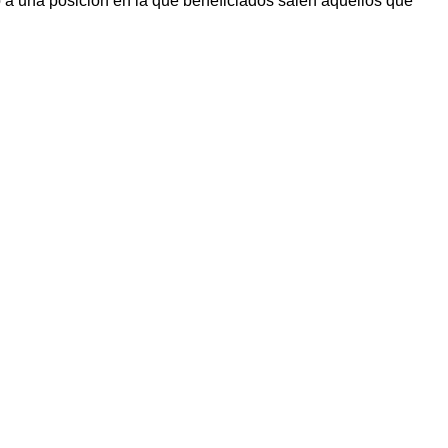
o a una posición en la que beneficiados salen aquellos que