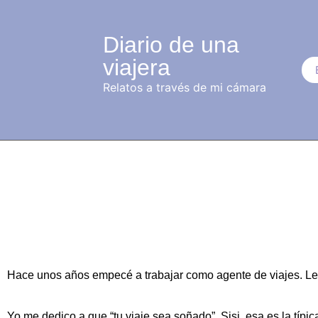
Diario de una
viajera
Relatos a través de mi cámara
Hace unos años empecé a trabajar como agente de viajes. Les 
Yo me dedico a que “tu viaje sea soñado”. Sisi, esa es la típ