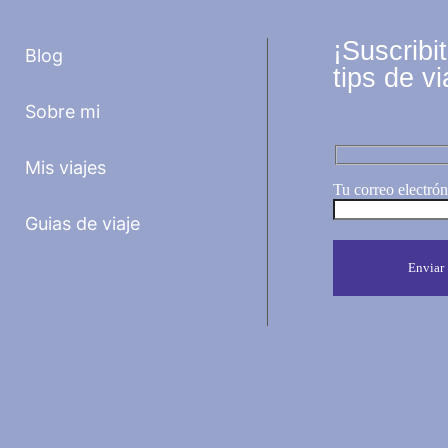
¡Suscribi
Blog
tips de vi
Sobre mi
Mis viajes
Tu correo electrón
Guias de viaje