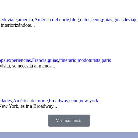
tedeviaje
,
america
,
América del norte
,
blog
,
datos
,
eeuu
,
guias
,
guiasdeviaje
interiorizándote...
opa
,
experiencias
,
Francia
,
guias
,
itinerario
,
modoturista
,
paris
sita, se necesita al menos...
idades
,
América del norte
,
broadway
,
eeuu
,
new york
New York, es ir a Broadway...
Ver más posts