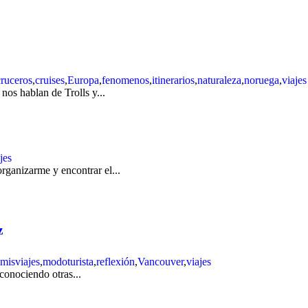
cruceros
,
cruises
,
Europa
,
fenomenos
,
itinerarios
,
naturaleza
,
noruega
,
viajes
nos hablan de Trolls y...
jes
rganizarme y encontrar el...
z
misviajes
,
modoturista
,
reflexión
,
Vancouver
,
viajes
 conociendo otras...