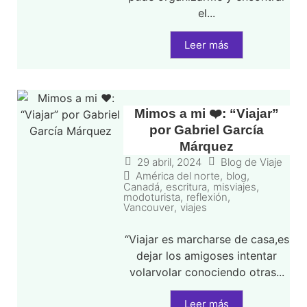
el...
Leer más
Mimos a mi ❤️: “Viajar”
por Gabriel García
Márquez
29 abril, 2024
Blog de Viaje
América del norte
,
blog
,
Canadá
,
escritura
,
misviajes
,
modoturista
,
reflexión
,
Vancouver
,
viajes
“Viajar es marcharse de casa,es
dejar los amigoses intentar
volarvolar conociendo otras...
Leer más