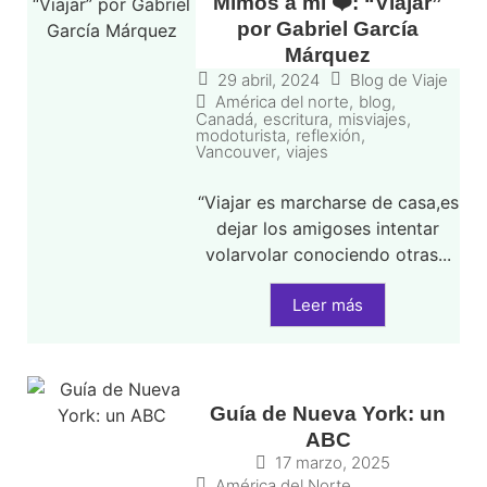
Mimos a mi ❤️: “Viajar”
por Gabriel García
Márquez
29 abril, 2024
Blog de Viaje
América del norte
,
blog
,
Canadá
,
escritura
,
misviajes
,
modoturista
,
reflexión
,
Vancouver
,
viajes
“Viajar es marcharse de casa,es
dejar los amigoses intentar
volarvolar conociendo otras...
Leer más
Guía de Nueva York: un
ABC
17 marzo, 2025
América del Norte
,