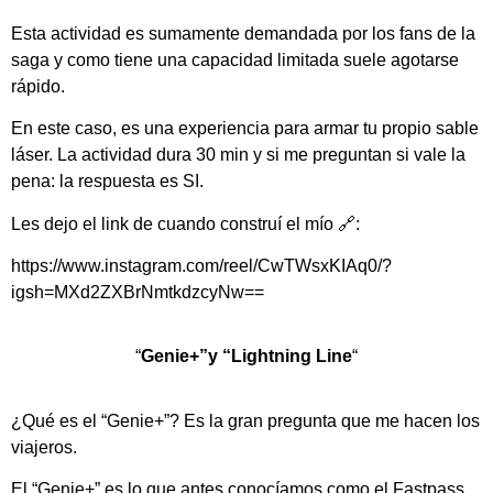
Esta actividad es sumamente demandada por los fans de la
saga y como tiene una capacidad limitada suele agotarse
rápido.
En este caso, es una experiencia para armar tu propio sable
láser. La actividad dura 30 min y si me preguntan si vale la
pena: la respuesta es SI.
Les dejo el link de cuando construí el mío 🔗:
https://www.instagram.com/reel/CwTWsxKIAq0/?
igsh=MXd2ZXBrNmtkdzcyNw==
“
Genie+”y “Lightning Line
“
¿Qué es el “Genie+”? Es la gran pregunta que me hacen los
viajeros.
El “Genie+” es lo que antes conocíamos como el Fastpass.