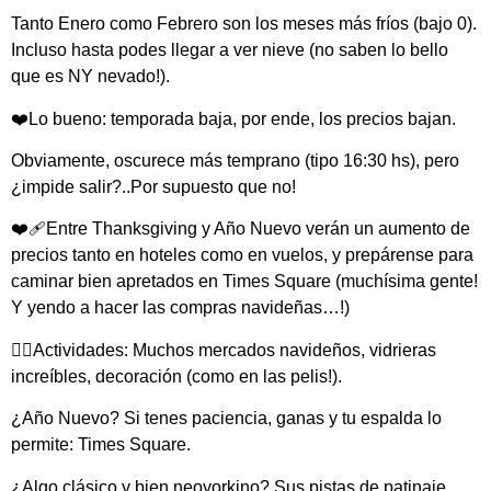
Tanto Enero como Febrero son los meses más fríos (bajo 0).
Incluso hasta podes llegar a ver nieve (no saben lo bello
que es NY nevado!).
❤️Lo bueno: temporada baja, por ende, los precios bajan.
Obviamente, oscurece más temprano (tipo 16:30 hs), pero
¿impide salir?..Por supuesto que no!
❤️‍🩹Entre Thanksgiving y Año Nuevo verán un aumento de
precios tanto en hoteles como en vuelos, y prepárense para
caminar bien apretados en Times Square (muchísima gente!
Y yendo a hacer las compras navideñas…!)
👉🏽Actividades: Muchos mercados navideños, vidrieras
increíbles, decoración (como en las pelis!).
¿Año Nuevo? Si tenes paciencia, ganas y tu espalda lo
permite: Times Square.
¿Algo clásico y bien neoyorkino? Sus pistas de patinaje.