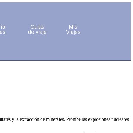
ría
Guias
Mis
jes
de viaje
Viajes
tares y la extracción de minerales. Prohíbe las explosiones nucleares