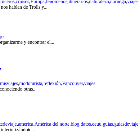
cruceros
,
cruises
,
Europa
,
fenomenos
,
itinerarios
,
naturaleza
,
noruega
,
viajes
nos hablan de Trolls y...
jes
rganizarme y encontrar el...
z
misviajes
,
modoturista
,
reflexión
,
Vancouver
,
viajes
 conociendo otras...
tedeviaje
,
america
,
América del norte
,
blog
,
datos
,
eeuu
,
guias
,
guiasdeviaje
interiorizándote...