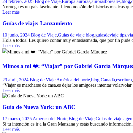
24 febrero, 2025
Blog de Viaje
,
Europa
auroras
,
aurorasboreales
,
blog
,
Noruega es un país fascinante. Lleno no sólo de historias místicas que 
Leer más
Guías de viaje: Lanzamiento
10 junio, 2024
Blog de Viaje
,
Guias de viaje
blog
,
guiasdeviaje
,
tips
,
via
Hola a todos! Les quiero contar muy entusiasmada, que por fin pude o
Leer más
Mimos a mi ❤️: “Viajar” por Gabriel García Márque
29 abril, 2024
Blog de Viaje
América del norte
,
blog
,
Canadá
,
escritura
,
“Viajar es marcharse de casa,es dejar los amigoses intentar volarvolar
Leer más
Guía de Nueva York: un ABC
17 marzo, 2025
América del Norte
,
Blog de Viaje
,
Guias de viaje
agen
Si tu intención es ir a la Gran Manzana y estás buscando información, 
Leer más