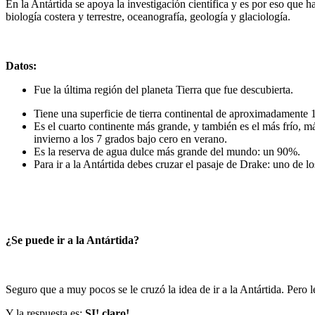
En la Antártida se apoya la investigación científica y es por eso que h
biología costera y terrestre, oceanografía, geología y glaciología.
Datos:
Fue la última región del planeta Tierra que fue descubierta.
Tiene una superficie de tierra continental de aproximadamente
Es el cuarto continente más grande, y también es el más frío, 
invierno a los 7 grados bajo cero en verano.
Es la reserva de agua dulce más grande del mundo: un 90%.
Para ir a la Antártida debes cruzar el pasaje de Drake: uno de 
¿Se puede ir a la Antártida?
Seguro que a muy pocos se le cruzó la idea de ir a la Antártida. Pero 
Y la respuesta es:
SI! claro!