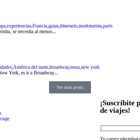
opa
,
experiencias
,
Francia
,
guias
,
itinerario
,
modoturista
,
paris
sita, se necesita al menos...
idades
,
América del norte
,
broadway
,
eeuu
,
new york
New York, es ir a Broadway...
Ver más posts
¡Suscribite 
de viajes!
s
viaje
Tu correo electrónic