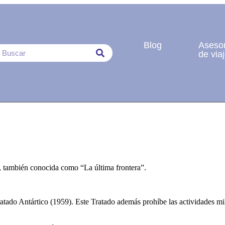
Blog
Aseso
de via
a, también conocida como “La última frontera”.
ado Antártico (1959). Este Tratado además prohíbe las actividades mili