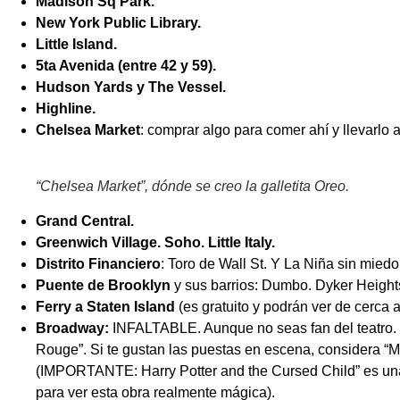
Madison Sq Park.
New York Public Library.
Little Island.
5ta Avenida (entre 42 y 59).
Hudson Yards y The Vessel.
Highline.
Chelsea Market
: comprar algo para comer ahí y llevarlo 
“
Chelsea Market”, dónde se creo la galletita Oreo.
Grand Central.
Greenwich Village. Soho. Little Italy.
Distrito Financiero
: Toro de Wall St. Y La Niña sin miedo
Puente de Brooklyn
y sus barrios: Dumbo. Dyker Heights
Ferry a Staten Island
(es gratuito y podrán ver de cerca a
Broadway:
INFALTABLE. Aunque no seas fan del teatro. Mi 
Rouge”. Si te gustan las puestas en escena, considera “Mo
(IMPORTANTE: Harry Potter and the Cursed Child” es una ob
para ver esta obra realmente mágica).