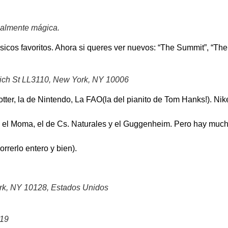
realmente mágica.
ásicos favoritos. Ahora si queres ver nuevos: “The Summit”, “T
wich St LL3110, New York, NY 10006
tter, la de Nintendo, La FAO(la del pianito de Tom Hanks!). Nik
n el Moma, el de Cs. Naturales y el Guggenheim. Pero hay much
rerlo entero y bien).
k, NY 10128, Estados Unidos
019